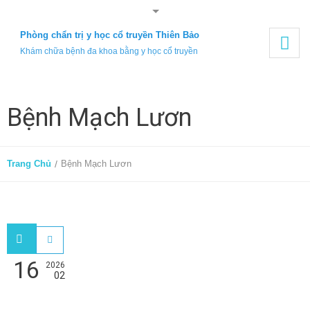
Phòng chẩn trị y học cổ truyền Thiên Bảo
Khám chữa bệnh đa khoa bằng y học cổ truyền
TRANG CHỦ
Bệnh Mạch Lươn
GIỚI THIỆU
CHUYÊN KHOA
Trang Chủ
/
Bệnh Mạch Lươn
KỂ BỆNH – LẤY THUỐC
LIÊN HỆ
16
2026
02