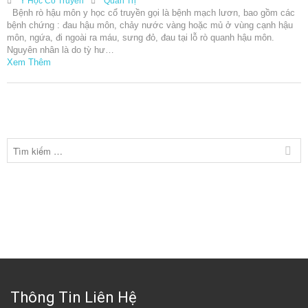
Y Học Cổ Truyền
Quản Trị
Bệnh rò hậu môn y học cổ truyền gọi là bệnh mạch lươn, bao gồm các
bệnh chứng : đau hậu môn, chảy nước vàng hoặc mủ ở vùng cạnh hậu
môn, ngứa, đi ngoài ra máu, sưng đỏ, đau tại lỗ rò quanh hậu môn.
Nguyên nhân là do tỳ hư…
Xem Thêm
Thông Tin Liên Hệ